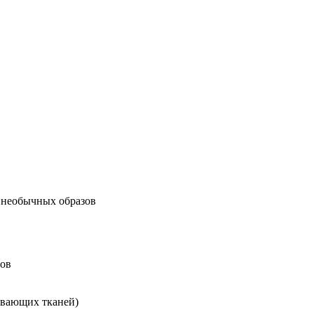
 необычных образов
ров
кивающих тканей)