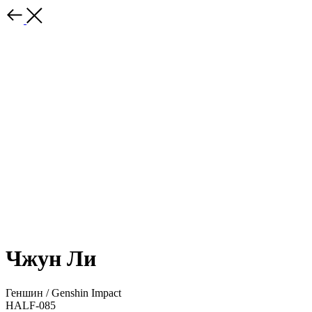
Чжун Ли
Геншин / Genshin Impact
HALF-085