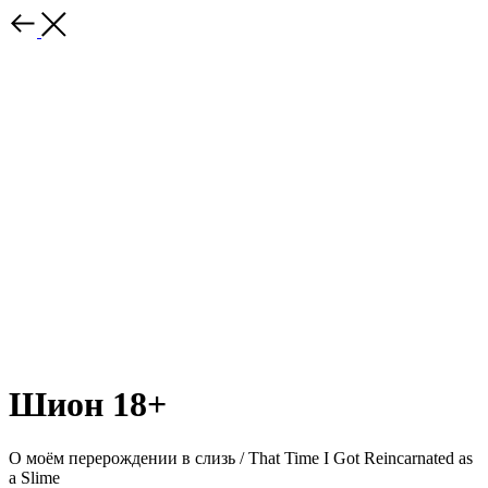
Шион 18+
О моём перерождении в слизь / That Time I Got Reincarnated as
a Slime